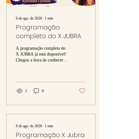
6 de ago. de 2026
∙
1
min
Programação
completa do X JUBRA
A programação completa do
X JUBRA já está disponível!
Chegou a hora de conhecer
todas as atividades da décima
edição do X JUBRA – X
Simpósio Internacional sobre
as Juventudes Brasileiras.
Entre os dias 19 e 21 de
2
0
agosto de 2026, a UFBA, em
Salvador/BA, será palco de
um grande encontro de
pesquisadores(as), estudantes,
gestores públicos,
movimentos sociais e
6 de ago. de 2026
∙
1
min
organizações da sociedade
Programação X Jubra
civil para debater os desafios