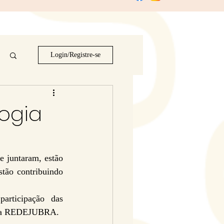
Login/Registre-se
logia
 juntaram, estão 
tão contribuindo 
rticipação das 
os a REDEJUBRA.