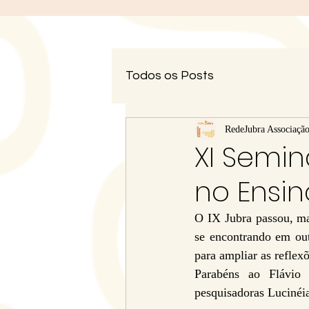
Todos os Posts
RedeJubra Associaçã
XI Semin
no Ensi
O IX Jubra passou, ma
se encontrando em out
para ampliar as reflex
Parabéns ao Flávio 
pesquisadoras Lucin