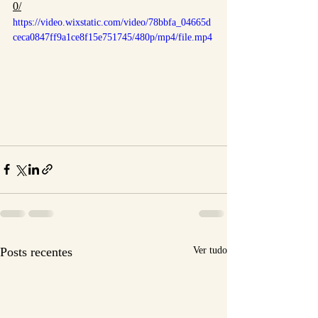
0/
https://video.wixstatic.com/video/78bbfa_04665d
ceca0847ff9a1ce8f15e751745/480p/mp4/file.mp4
Posts recentes
Ver tudo