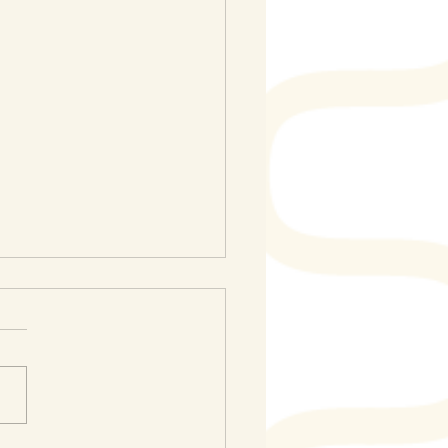
alhos aprovados para
sentação no X JUBRA.
colegas! Socializamos
ações sobre os trabalhos
ados para apresentação no X
. Em breve divulgaremos