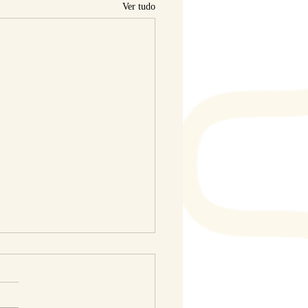
Ver tudo
alhos aprovados para
sentação no X JUBRA.
colegas! Socializamos